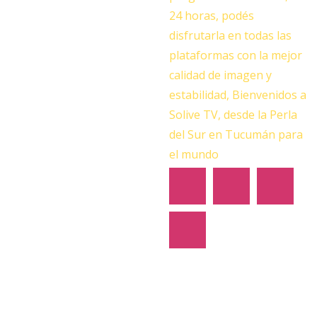
Deportivos fortalece la
24 horas, podés
infraestructura de una
institución adelense
disfrutarla en todas las
plataformas con la mejor
Actualidad
calidad de imagen y
estabilidad, Bienvenidos a
Tras la reunión entre Ziliotto
Solive TV, desde la Perla
y Santilli, Nación reanudó el
envío de fondos
del Sur en Tucumán para
previsionales a La Pampa
el mundo
Actualidad
Un abrazo en familia: el
Hogar de Ancianos celebró
un fin de semana a pura fe y
tradición
Actualidad