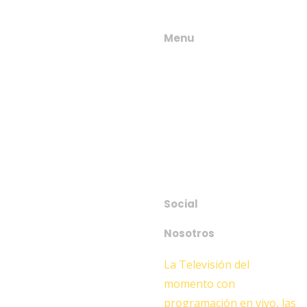
DE 2026
Menu
Actualidad
FAQ
América Reclamo vecinal:
Payment
Entre maleza alta y juegos
destruidos: el mapa de la
Subscription
desidia que agota la
paciencia vecinal
Account
Classes
Actualidad
Membership
Salarios estatales: el
Social
aumento del primer
semestre alcanzó el 19%
Nosotros
Actualidad
La Televisión del
momento con
El Plan de Iluminación
programación en vivo, las
Eficiente en Espacios