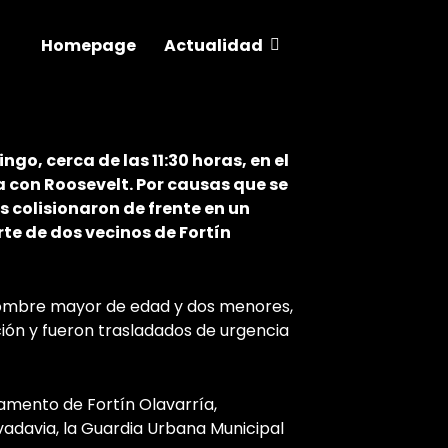
Homepage
Actualidad
By
administrator
mayo 9, 2026
58
go, cerca de las 11:30 horas, en el
a con Roosevelt. Por causas que se
 colisionaron de frente en un
te de dos vecinos de Fortín
hombre mayor de edad y dos menores,
ción y fueron trasladados de urgencia
camento de Fortín Olavarría,
vadavia, la Guardia Urbana Municipal